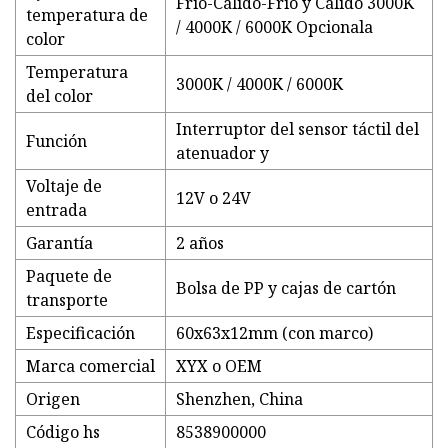
Frío-Cálido-Frío y Cálido 3000K
temperatura de
/ 4000K / 6000K Opcionala
color
Temperatura
3000K / 4000K / 6000K
del color
Interruptor del sensor táctil del
Función
atenuador y
Voltaje de
12V o 24V
entrada
Garantía
2 años
Paquete de
Bolsa de PP y cajas de cartón
transporte
Especificación
60x63x12mm (con marco)
Marca comercial
XYX o OEM
Origen
Shenzhen, China
Código hs
8538900000