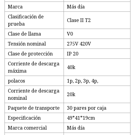
Marca
Más día
Clasificación de
Clase II T2
prueba
Clase de llama
V0
Tensión nominal
275V 420V
Clase de protección
IP 20
Corriente de descarga
40k
máxima
polacos
1p, 2p, 3p, 4p,
Corriente de descarga
20k
nominal
Paquete de transporte
30 pares por caja
Especificación
49*41*19cm
Marca comercial
Más día