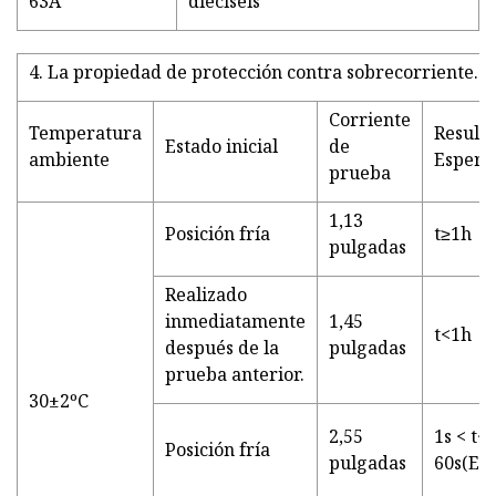
63A
dieciséis
4. La propiedad de protección contra sobrecorriente.
Corriente
Temperatura
Result
Estado inicial
de
ambiente
Espera
prueba
1,13
Posición fría
t≥1h
pulgadas
Realizado
inmediatamente
1,45
t<1h
después de la
pulgadas
prueba anterior.
30±2ºC
2,55
1s < t<
Posición fría
pulgadas
60s(En