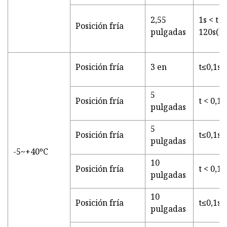
2,55
1s < t <
Posición fría
pulgadas
120s(E
Posición fría
3 en
t≤0,1s
5
Posición fría
t < 0,1 s
pulgadas
5
Posición fría
t≤0,1s
pulgadas
-5~+40ºC
10
Posición fría
t < 0,1 s
pulgadas
10
Posición fría
t≤0,1s
pulgadas