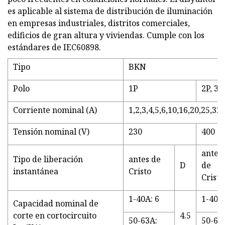
es aplicable al sistema de distribución de iluminación
en empresas industriales, distritos comerciales,
edificios de gran altura y viviendas. Cumple con los
estándares de IEC60898.
Tipo
BKN
Polo
1P
2P, 3P
Corriente nominal (A)
1,2,3,4,5,6,10,16,20,25,32
Tensión nominal (V)
230
400
antes
Tipo de liberación
antes de
D
de
instantánea
Cristo
Cristo
1-40A: 6
1-40A:
Capacidad nominal de
corte en cortocircuito
4.5
50-63A:
50-63