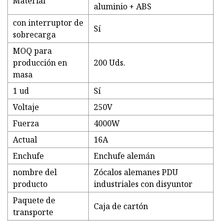
Material
aluminio + ABS
con interruptor de
Sí
sobrecarga
MOQ para
producción en
200 Uds.
masa
1 ud
Sí
Voltaje
250V
Fuerza
4000W
Actual
16A
Enchufe
Enchufe alemán
nombre del
Zócalos alemanes PDU
producto
industriales con disyuntor
Paquete de
Caja de cartón
transporte