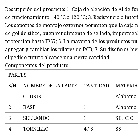
Descripción del producto: 1. Caja de aleación de Al de f
de funcionamiento: -40 °C a 120 °C; 3. Resistencia a inte
Los soportes de montaje externos permiten que la caja m
de gel de sílice, buen rendimiento de sellado, impermea
protección hasta IP67; 6. La mayoría de los productos p
agregar y cambiar los pilares de PCB; 7. Su diseño es b
el pedido futuro alcance una cierta cantidad.
Componentes del producto:
PARTES
S/N
NOMBRE DE LA PARTE
CANTIDAD
MATERIA
1
CUBRIR
1
Alabama
2
BASE
1
Alabama
3
SELLANDO
1
SILICIO
4
TORNILLO
4 / 6
SS