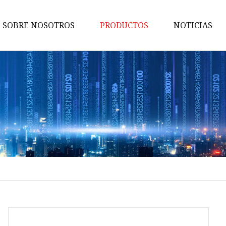
SOBRE NOSOTROS
PRODUCTOS
NOTICIAS
MCCB
Cambiar
SPD de CA
MCB de CA
Llave de grifo
Grifo de hilo
Zócalo de PDU
Enchufe industrial
Enchufe industrial