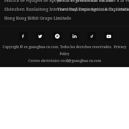
Fábrica de equipos de apoyo a la regeneración en frío
Motor de frecuencia variable a la v
Shénzhen Xunlaitong Internacional Envío Agencia Co., Limita
Yiwu Yuyi Importación & Exportació
Hong Kong Bitbit Grupo Limitado
Copyright © es.guanghua-cn.com, Todos los derechos reservados.
Privacy
Policy
Correo electrónico
cecil@guanghua-cn.com