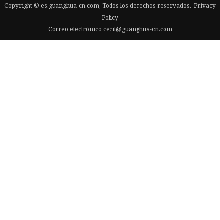
Copyright © es.guanghua-cn.com, Todos los derechos reservados.
Privacy
Policy
Correo electrónico
cecil@guanghua-cn.com