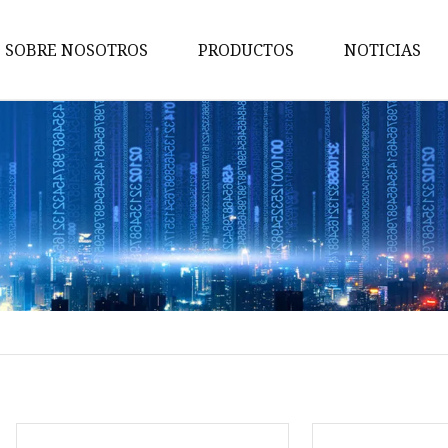
SOBRE NOSOTROS
PRODUCTOS
NOTICIAS
MCCB
Cambiar
SPD de CA
MCB de CA
Llave de grifo
Grifo de hilo
Zócalo de PDU
Enchufe industrial
Enchufe industrial