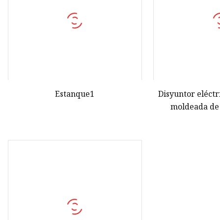
Estanque1
Disyuntor eléct
moldeada de 