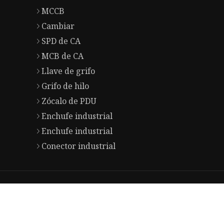
MCCB
Cambiar
SPD de CA
MCB de CA
Llave de grifo
Grifo de hilo
Zócalo de PDU
Enchufe industrial
Enchufe industrial
Conector industrial
ht © es.guanghua-cn.com, Todos los derechos reservados.
Priva