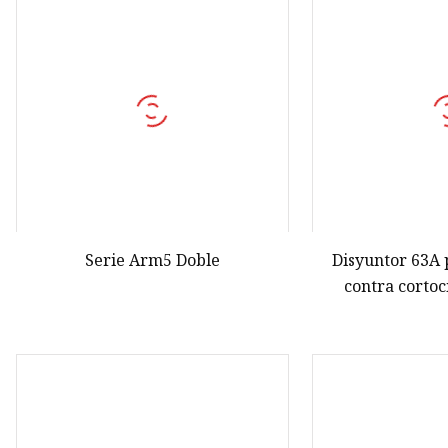
Conector industrial
Caja impermeable
Protector de sobretensión
Serie Arm5 Doble
Disyuntor 63A 
contra corto