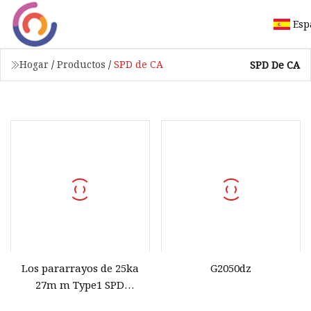
Esp
Hogar
/
Productos
/
SPD de CA
SPD De CA
Los pararrayos de 25ka
G2050dz
27m m Type1 SPD
alimentan el protector de