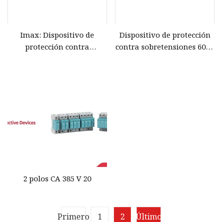
Imax: Dispositivo de
Dispositivo de protección
protección contra
contra sobretensiones 60ka
sobretensiones de CA (SPD
3p 4p AC SPD para
de CA) 50ka 4p 440V T1+T2
prevención de desastres
para sistema solar
relámpagos
fotovoltaico
2 polos CA 385 V 20
Primero
1
2
Último