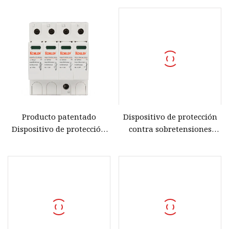
sobretensiones de la CA
220/280V
Producto patentado
Dispositivo de protección
Dispositivo de protección
contra sobretensiones
contra sobretensiones de
monofásico, monofásico,
cableado rápido 3p 4p AC
L+N, 220V, 48V, CA, CC, SPD,
20ka SPD
10ka, 20ka, 40ka, Reino
Unido, 1p+N SPD