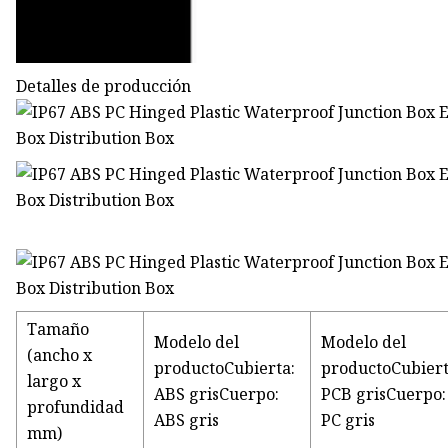
Detalles de producción
Tamaño
Modelo del
Modelo del
(ancho x
productoCubierta:
productoCubiert
largo x
ABS grisCuerpo:
PCB grisCuerpo:
profundidad
ABS gris
PC gris
mm)