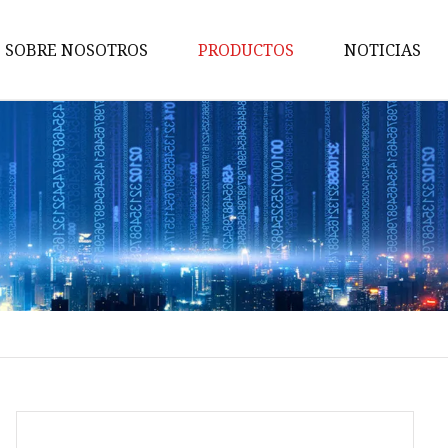
SOBRE NOSOTROS
PRODUCTOS
NOTICIAS
MCCB
Cambiar
SPD de CA
MCB de CA
Llave de grifo
Grifo de hilo
Zócalo de PDU
Enchufe industrial
Enchufe industrial