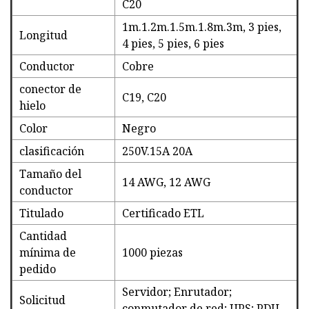
C20
1m.1.2m.1.5m.1.8m.3m, 3 pies,
Longitud
4 pies, 5 pies, 6 pies
Conductor
Cobre
conector de
C19, C20
hielo
Color
Negro
clasificación
250V.15A 20A
Tamaño del
14 AWG, 12 AWG
conductor
Titulado
Certificado ETL
Cantidad
mínima de
1000 piezas
pedido
Servidor; Enrutador;
Solicitud
conmutador de red; UPS; PDU