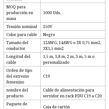
MOQ para
producción en
1000 Uds.
masa
Tensión nominal
250V
Color para cable
Negro
Tamaño del
12AWG, 14AWG o 3X 0,75 mm2,
conductor
3X1,5 mm2
Longitud del
1,5 m, 1,8 m, 2 m, 3 m, 5 m o
cable
personalizado
Orden de tipo
del extremo
C19
femenino
nombre del
Cable de alimentación para
producto
servidor en rack PDU C19 a C20
Paquete de
Caja de cartón