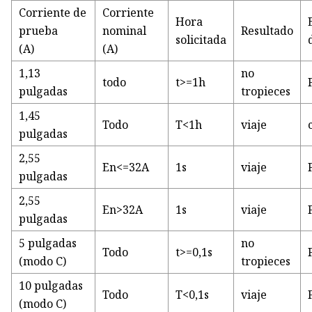
Corriente de
Corriente
Hora
prueba
nominal
Resultado
solicitada
(A)
(A)
1,13
no
todo
t>=1h
pulgadas
tropieces
1,45
Todo
T<1h
viaje
pulgadas
2,55
En<=32A
1s
viaje
pulgadas
2,55
En>32A
1s
viaje
pulgadas
5 pulgadas
no
Todo
t>=0,1s
(modo C)
tropieces
10 pulgadas
Todo
T<0,1s
viaje
(modo C)