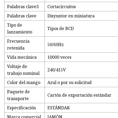
Palabras clave3
Cortacircuitos
Palabras clave
Disyuntor en miniatura
Tipo de
Tipos de BCD
lanzamiento
Frecuencia
50/60Hz
retenida
Vida mecánica
10000 veces
Voltaje de
240/415V
trabajo nominal
Color del mango
Azul o por su solicitud
Paquete de
Cartón de exportación estándar
transporte
Especificación
ESTÁNDAR
Marca comercial
JAMÓN