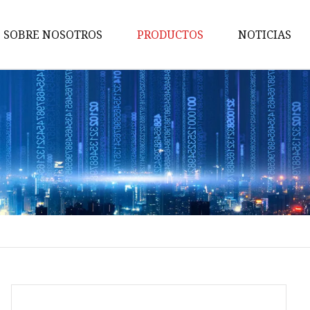
SOBRE NOSOTROS
PRODUCTOS
NOTICIAS
MCCB
Cambiar
SPD de CA
MCB de CA
Llave de grifo
Grifo de hilo
Zócalo de PDU
Enchufe industrial
Enchufe industrial