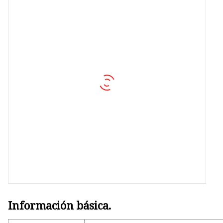
Conector industrial
Caja impermeable
Protector de sobretensión
Información básica.