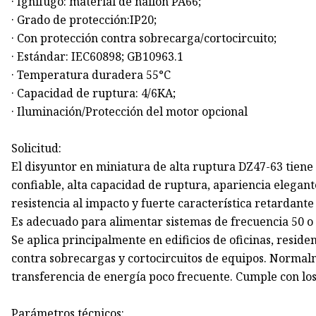
· Ignífugo: material de nailon PA66;
· Grado de protección:IP20;
· Con protección contra sobrecarga/cortocircuito;
· Estándar: IEC60898; GB10963.1
· Temperatura duradera 55°C
· Capacidad de ruptura: 4/6KA;
· Iluminación/Protección del motor opcional
Solicitud:
El disyuntor en miniatura de alta ruptura DZ47-63 tiene
confiable, alta capacidad de ruptura, apariencia elegant
resistencia al impacto y fuerte característica retardante
Es adecuado para alimentar sistemas de frecuencia 50 o 60
Se aplica principalmente en edificios de oficinas, reside
contra sobrecargas y cortocircuitos de equipos. Normal
transferencia de energía poco frecuente. Cumple con lo
Parámetros técnicos: