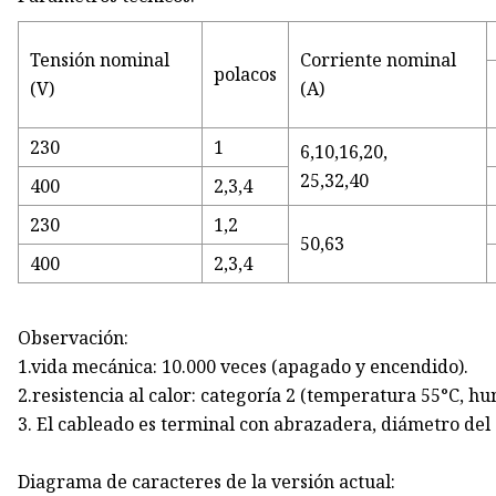
Tensión nominal
Corriente nominal
polacos
(V)
(A)
230
1
6,10,16,20,
25,32,40
400
2,3,4
230
1,2
50,63
400
2,3,4
Observación:
1.vida mecánica: 10.000 veces (apagado y encendido).
2.resistencia al calor: categoría 2 (temperatura 55°C, h
3. El cableado es terminal con abrazadera, diámetro del
Diagrama de caracteres de la versión actual: