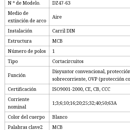
N º de Modelo.
DZ47-63
Medio de
Aire
extinción de arco
Instalación
Carril DIN
Estructura
MCB
Número de polos
1
Tipo
Cortacircuitos
Disyuntor convencional, protección 
Función
sobrecorriente, OVP (protección c
Certificación
ISO9001-2000, CE, CB, CCC
Corriente
1;3;6;10;16;20;25;32;40;50;63A
nominal
Color del cuerpo
Blanco
Palabras clave2
MCB