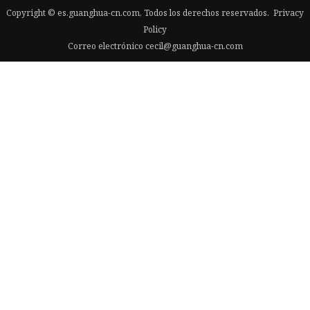
Copyright © es.guanghua-cn.com, Todos los derechos reservados.
Privacy
Policy
Correo electrónico
cecil@guanghua-cn.com